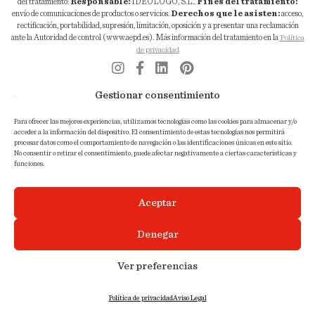
del tratamiento:
Responsable:
IDEOLOGO, S.L..
Fines del tratamiento:
envío de comunicaciones de productos o servicios.
Derechos que le asisten:
acceso,
rectificación, portabilidad, supresión, limitación, oposición y a presentar una reclamación
ante la Autoridad de control (www.aepd.es). Más información del tratamiento en la
Política
de privacidad
© 2020-2026 Ideólogo. Todos los derechos reservados.
Gestionar consentimiento
Aviso Legal
Política de cookies
Política de privacidad
Para ofrecer las mejores experiencias, utilizamos tecnologías como las cookies para almacenar y/o
acceder a la información del dispositivo. El consentimiento de estas tecnologías nos permitirá
procesar datos como el comportamiento de navegación o las identificaciones únicas en este sitio.
No consentir o retirar el consentimiento, puede afectar negativamente a ciertas características y
funciones.
Aceptar
Denegar
Ver preferencias
Política de privacidad
Aviso Legal