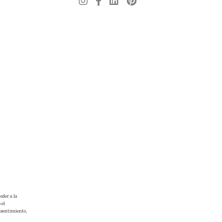
eder a la
 el
onsentimiento,