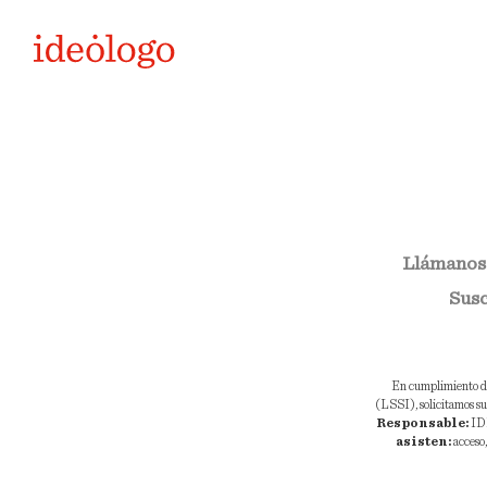
Llámanos
Susc
En cumplimiento de 
(LSSI), solicitamos su 
Responsable:
ID
asisten:
acceso,