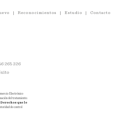
uevo
Reconocimientos
Estudio
Contacto
56 265 326
éxito
Comercio Electrónico
rmación del tratamiento:
.
Derechos que le
Autoridad de control