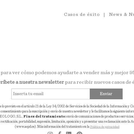
Casos de éxito
News & N
para ver cómo podemos ayudarte a vender más y mejor
9
ríbete a nuestra newsletter
para recibir nuevos casos de 
Enviar
lo previsto en el artículo 21 de la Ley 34/2002 de Servicios de la Sociedad de la Información y 
consentimiento para la suscripción y envío de nuestra newsletter y le facilitamos la siguiente info
EOLOGO, S.L..
Fines del tratamiento:
envío de comunicaciones de productos o servicios
 rectificación, portabilidad, supresión, limitación, oposición y a presentar una reclamación ante la 
(www.aepd.es). Más información del tratamiento en la
Política de privacidad