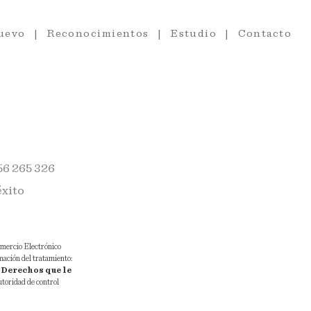
uevo
Reconocimientos
Estudio
Contacto
56 265 326
éxito
Comercio Electrónico
rmación del tratamiento:
.
Derechos que le
Autoridad de control