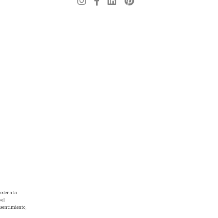
eder a la
 el
onsentimiento,