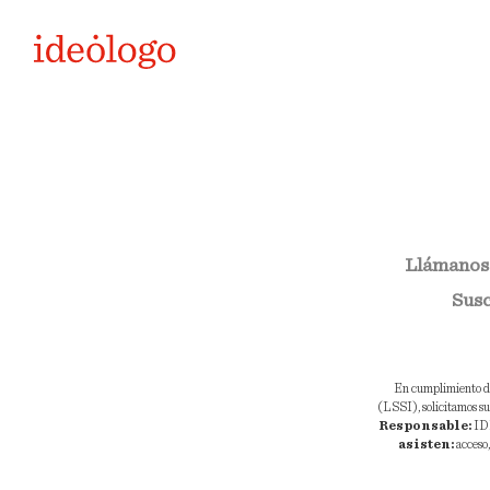
Llámanos
Susc
En cumplimiento de 
(LSSI), solicitamos su 
Responsable:
ID
asisten:
acceso,