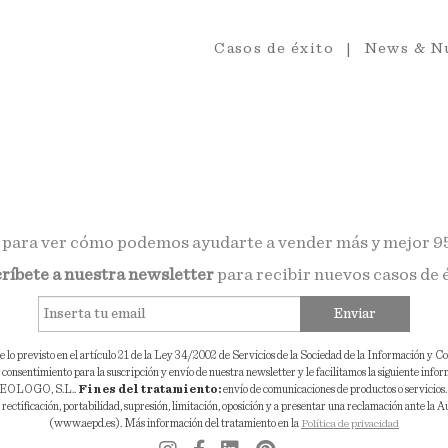
Casos de éxito
News & N
para ver cómo podemos ayudarte a vender más y mejor
9
ríbete a nuestra newsletter
para recibir nuevos casos de 
Enviar
lo previsto en el artículo 21 de la Ley 34/2002 de Servicios de la Sociedad de la Información y 
consentimiento para la suscripción y envío de nuestra newsletter y le facilitamos la siguiente info
EOLOGO, S.L..
Fines del tratamiento:
envío de comunicaciones de productos o servicios
 rectificación, portabilidad, supresión, limitación, oposición y a presentar una reclamación ante la 
(www.aepd.es). Más información del tratamiento en la
Política de privacidad